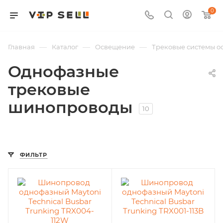
0
—
—
—
Главная
Каталог
Освещение
Трековые системы 
Однофазные
трековые
шинопроводы
10
ФИЛЬТР