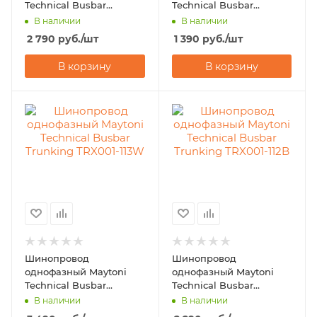
Technical Busbar
Technical Busbar
Trunking TRX004-112B
Trunking TRX004-111W
В наличии
В наличии
2 790
руб.
/шт
1 390
руб.
/шт
В корзину
В корзину
Шинопровод
Шинопровод
однофазный Maytoni
однофазный Maytoni
Technical Busbar
Technical Busbar
Trunking TRX001-113W
Trunking TRX001-112B
В наличии
В наличии