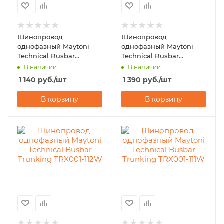
Шинопровод
Шинопровод
однофазный Maytoni
однофазный Maytoni
Technical Busbar
Technical Busbar
Trunking TRX001-111B
Trunking TRX004-111B
В наличии
В наличии
1 140
руб.
/шт
1 390
руб.
/шт
В корзину
В корзину