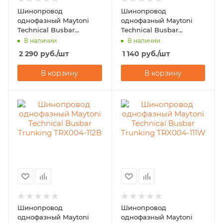
Шинопровод
Шинопровод
однофазный Maytoni
однофазный Maytoni
Technical Busbar
Technical Busbar
Trunking TRX001-112W
Trunking TRX001-111W
В наличии
В наличии
2 290
руб.
/шт
1 140
руб.
/шт
В корзину
В корзину
Шинопровод
Шинопровод
однофазный Maytoni
однофазный Maytoni