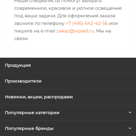
Наши специалисты помогут выбрать
современное, красивое и уютное освещение
под ваши задачи. Для оформления заказа
звоните по телефону
+7 (495) 642-42-56
или
пишите на e-mail
zakaz@vipsell.ru
. Мы на
связи.
Продукция
Производители
Новинки, акции, распродажи
Популярные категории
Популярные бренды