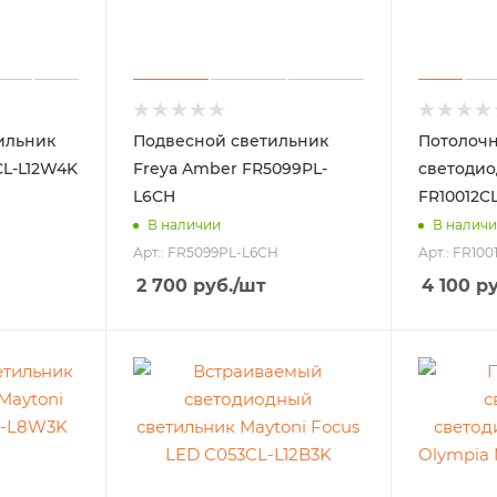
ильник
Подвесной светильник
Потолочн
CL-L12W4K
Freya Amber FR5099PL-
светодио
L6CH
FR10012C
В наличии
В налич
Арт.: FR5099PL-L6CH
Арт.: FR10
2 700
руб.
/шт
4 100
ру