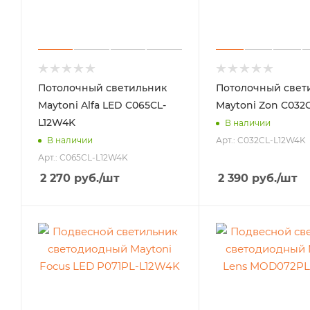
Потолочный светильник
Потолочный свет
Maytoni Alfa LED C065CL-
Maytoni Zon C032
L12W4K
В наличии
Арт.: C032CL-L12W4K
В наличии
Арт.: C065CL-L12W4K
2 270
руб.
/шт
2 390
руб.
/шт