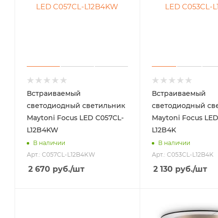
Встраиваемый
Встраиваемый
светодиодный светильник
светодиодный св
Maytoni Focus LED C057CL-
Maytoni Focus LED
L12B4KW
L12B4K
В наличии
В наличии
Арт.: C057CL-L12B4KW
Арт.: C053CL-L12B4K
2 670
руб.
/шт
2 130
руб.
/шт