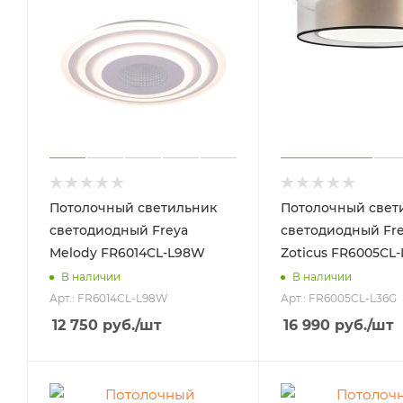
Потолочный светильник
Потолочный свет
светодиодный Freya
светодиодный Fr
Melody FR6014CL-L98W
Zoticus FR6005CL
В наличии
В наличии
Арт.: FR6014CL-L98W
Арт.: FR6005CL-L36G
12 750
руб.
/шт
16 990
руб.
/шт