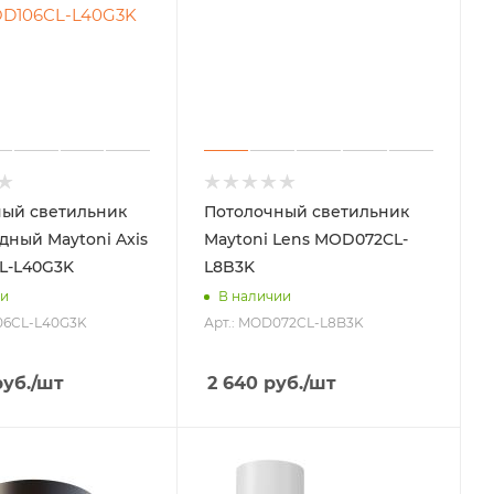
ый светильник
Потолочный светильник
дный Maytoni Axis
Maytoni Lens MOD072CL-
L-L40G3K
L8B3K
ии
В наличии
106CL-L40G3K
Арт.: MOD072CL-L8B3K
уб.
/шт
2 640
руб.
/шт