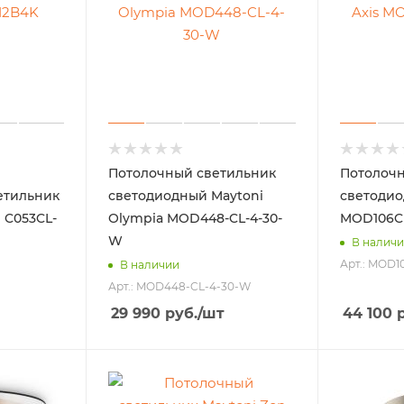
Потолочный светильник
Потолочн
етильник
светодиодный Maytoni
светодио
 C053CL-
Olympia MOD448-CL-4-30-
MOD106C
W
В налич
Арт.: MOD
В наличии
Арт.: MOD448-CL-4-30-W
29 990
руб.
/шт
44 100
р