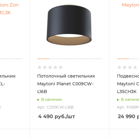
ильник
Потолочный светильник
Подвесно
L-
Maytoni Planet C009CW-
Maytoni C
L16B
L35CH3K
В наличии
В налич
K
Арт.: C009CW-L16B
Арт.: P069
4 490
руб.
/шт
24 990
р