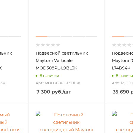
льник
Подвесной светильник
Подвесно
Maytoni Verticale
Maytoni 
K
MOD308PL-L9BL3K
L74BS4K
В наличии
В налич
G3K
Арт.: MOD308PL-L9BL3K
Арт.: MOD
7 300
руб.
/шт
35 690
р