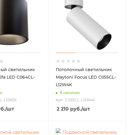
ый светильник
Потолочный светильник
lfa LED C064CL-
Maytoni Focus LED C055CL-
L12W4K
ии
В наличии
CL-L12B3K
Арт.: C055CL-L12W4K
б.
/шт
2 210
руб.
/шт