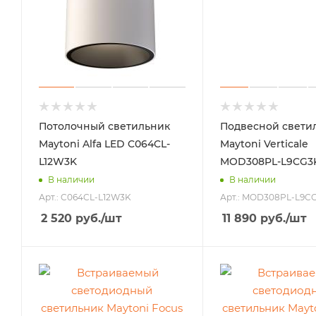
Потолочный светильник
Подвесной свети
Maytoni Alfa LED C064CL-
Maytoni Verticale
L12W3K
MOD308PL-L9CG3
В наличии
В наличии
Арт.: C064CL-L12W3K
Арт.: MOD308PL-L9C
2 520
руб.
/шт
11 890
руб.
/шт