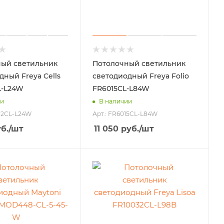
ый светильник
Потолочный светильник
дный Freya Cells
светодиодный Freya Folio
L-L24W
FR6015CL-L84W
ии
В наличии
012CL-L24W
Арт.: FR6015CL-L84W
б.
/шт
11 050
руб.
/шт