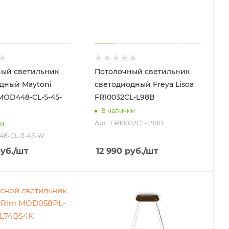
ый светильник
Потолочный светильник
дный Maytoni
светодиодный Freya Lisoa
MOD448-CL-5-45-
FR10032CL-L98B
В наличии
Арт.: FR10032CL-L98B
ии
448-CL-5-45-W
уб.
/шт
12 990
руб.
/шт