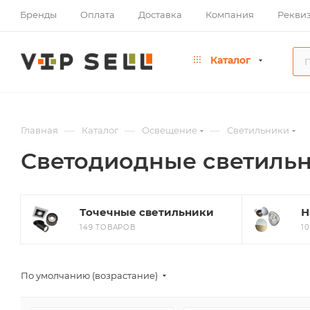
Бренды
Оплата
Доставка
Компания
Рекви
Каталог
—
—
—
Главная
Каталог
Освещение
Светильники
Светодиодные светильн
Точечные светильники
Н
149 ТОВАРОВ
1
По умолчанию (возрастание)