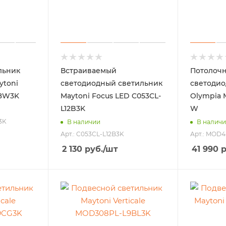
льник
Встраиваемый
Потолочн
ytoni
светодиодный светильник
светодио
L8W3K
Maytoni Focus LED C053CL-
Olympia 
L12B3K
W
3K
В наличии
В налич
Арт.: C053CL-L12B3K
Арт.: MOD
2 130
руб.
/шт
41 990
р