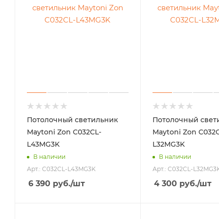
Потолочный светильник
Потолочный свет
Maytoni Zon C032CL-
Maytoni Zon C032C
L43MG3K
L32MG3K
В наличии
В наличии
Арт.: C032CL-L43MG3K
Арт.: C032CL-L32MG3
6 390
руб.
/шт
4 300
руб.
/шт