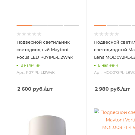
Подвесной светильник
Подвесной свети
светодиодный Maytoni
светодиодный Ma
Focus LED P071PL-L12W4K
Lens MOD072PL-
В наличии
В наличии
Арт.: P071PL-L12W4K
Арт.: MOD072PL-L8W
2 600
руб.
/шт
2 980
руб.
/шт