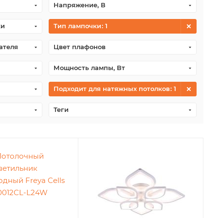
Напряжение, В
ки
Тип лампочки
: 1
ателя
Цвет плафонов
Мощность лампы, Вт
Подходит для натяжных потолков
: 1
Теги