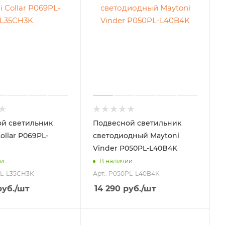
й светильник
Подвесной светильник
ollar P069PL-
светодиодный Maytoni
Vinder P050PL-L40B4K
ии
В наличии
PL-L35CH3K
Арт.: P050PL-L40B4K
уб.
/шт
14 290
руб.
/шт