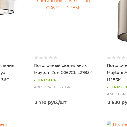
ильник
Потолочный светильник
Потолочн
eya
Maytoni Zon C067CL-L27B3K
Maytoni A
-L36G
L12B3K
В наличии
Арт.: C067CL-L27B3K
В налич
Арт.: C064
3 710
руб.
/шт
2 520
ру