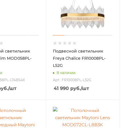
й светильник
Подвесной светильник
Rim MOD058PL-
Freya Chalice FR10008PL-
L52G
ии
В наличии
058PL-L74BS4K
Арт.: FR10008PL-L52G
уб.
/шт
41 990
руб.
/шт