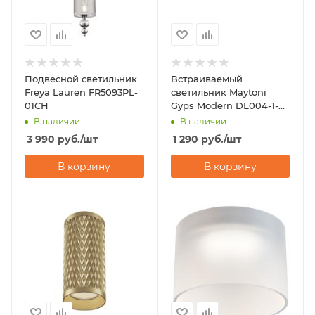
Подвесной светильник
Встраиваемый
Freya Lauren FR5093PL-
светильник Maytoni
01CH
Gyps Modern DL004-1-
01-W
В наличии
В наличии
3 990
руб.
/шт
1 290
руб.
/шт
В корзину
В корзину