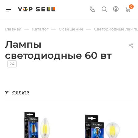
0
—
—
—
Главная
Каталог
Освещение
Светодиодные ламп
Лампы
светодиодные 60 вт
24
ФИЛЬТР