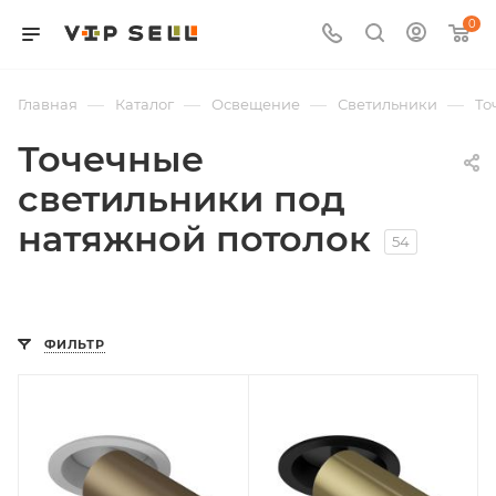
0
—
—
—
—
Главная
Каталог
Освещение
Светильники
То
Точечные
светильники под
натяжной потолок
54
ФИЛЬТР