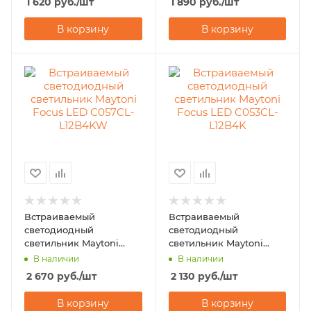
1 620
руб.
/шт
1 890
руб.
/шт
В корзину
В корзину
Встраиваемый
Встраиваемый
светодиодный
светодиодный
светильник Maytoni
светильник Maytoni
Focus LED C057CL-
Focus LED C053CL-
В наличии
В наличии
L12B4KW
L12B4K
2 670
руб.
/шт
2 130
руб.
/шт
В корзину
В корзину