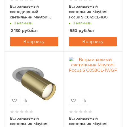
Встраиваемый
Встраиваемый
светодиодный
светильник Maytoni
светильник Maytoni
Focus S C049CL-1BG
Focus LED C053CL-
В наличии
В наличии
L12B3K
2 130
руб.
/шт
950
руб.
/шт
В корзину
В корзину
Встраиваемый
Встраиваемый
светильник Maytoni
светильник Maytoni