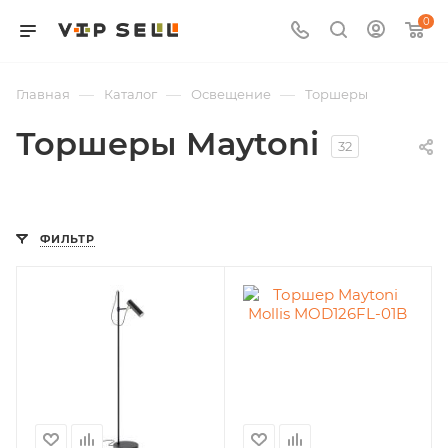
0
—
—
—
Главная
Каталог
Освещение
Торшеры
Торшеры Maytoni
32
ФИЛЬТР