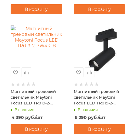
В корзину
В корзину
Магнитный трековый
Магнитный трековый
светильник Maytoni
светильник Maytoni
Focus LED TR019-2-
Focus LED TR019-2-
7W4K-B
15W3K-B
В наличии
В наличии
4 390
руб.
/шт
6 290
руб.
/шт
В корзину
В корзину