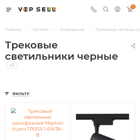
0
—
—
—
Главная
Каталог
Освещение
Трековые системы 
Трековые
светильники черные
42
ФИЛЬТР