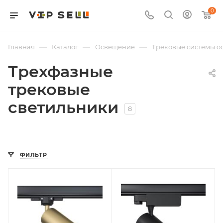
0
—
—
—
Главная
Каталог
Освещение
Трековые системы 
Трехфазные
трековые
светильники
8
ФИЛЬТР