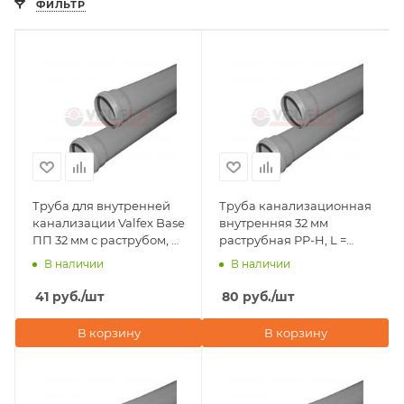
ФИЛЬТР
Труба для внутренней
Труба канализационная
канализации Valfex Base
внутренняя 32 мм
ПП 32 мм с раструбом, L
раструбная PP-H, L =
= 250 мм
1000 мм, Valfex Base
В наличии
В наличии
41
руб.
/шт
80
руб.
/шт
В корзину
В корзину