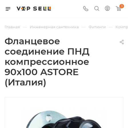
0
—
—
—
Главная
Инженерная сантехника
Фитинги
Компр
Фланцевое
соединение ПНД
компрессионное
90x100 ASTORE
(Италия)