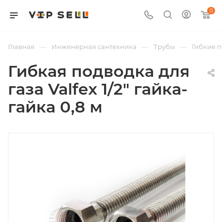
0
—
—
—
Главная
Инженерная сантехника
Трубы
Гибкие 
Гибкая подводка для
газа Valfex 1/2" гайка-
гайка 0,8 м