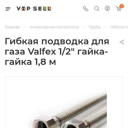
0
—
—
—
Главная
Инженерная сантехника
Трубы
Гибкие 
Гибкая подводка для
газа Valfex 1/2" гайка-
гайка 1,8 м