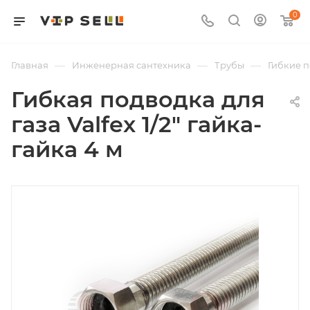
0
—
—
—
Главная
Инженерная сантехника
Трубы
Гибкие 
Гибкая подводка для
газа Valfex 1/2" гайка-
гайка 4 м