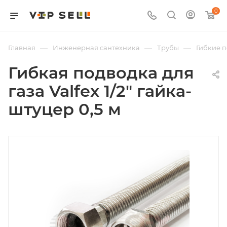
0
—
—
—
Главная
Инженерная сантехника
Трубы
Гибкие 
Гибкая подводка для
газа Valfex 1/2" гайка-
штуцер 0,5 м