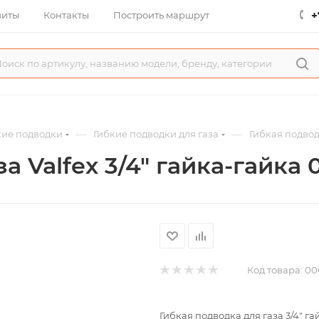
+
зиты
Контакты
Построить маршрут
—
—
кие подводки
Гибкие подводки для газа
Гибкая подводк
 Valfex 3/4" гайка-гайка 0
Код товара:
00
Гибкая подводка для газа 3/4" гай