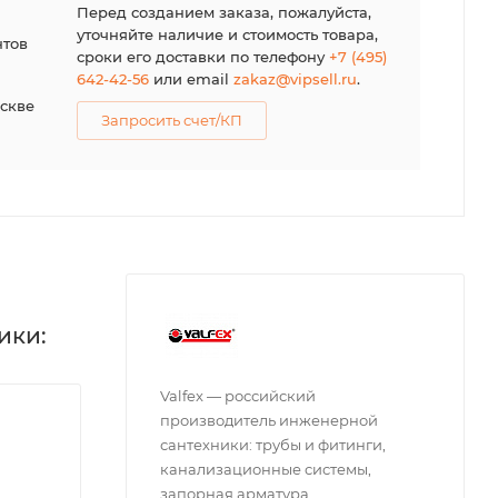
я
Перед созданием заказа, пожалуйста,
уточняйте наличие и стоимость товара,
нтов
сроки его доставки по телефону
+7 (495)
642-42-56
или email
zakaz@vipsell.ru
.
оскве
Запросить счет/КП
ики:
Valfex — российский
производитель инженерной
сантехники: трубы и фитинги,
канализационные системы,
запорная арматура,