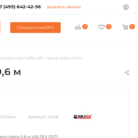
7 (495) 642-42-56
Заказать звонок
0
0
0
Получить счет/КП
а для газа Valfex 3/4" гайка-гайка 0,6 м
,6 м
003444
Артикул:
24118
ка-гайка 0,6 м VALFEX (10/1)