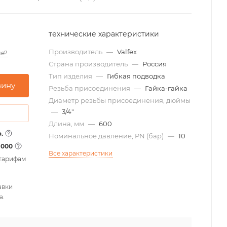
технические характеристики
Производитель
—
Valfex
е?
Страна производитель
—
Россия
Тип изделия
—
Гибкая подводка
зину
Резьба присоединения
—
Гайка-гайка
Диаметр резьбы присоединения, дюймы
—
3/4"
Длина, мм
—
600
.
Номинальное давление, PN (бар)
—
10
1000
Все характеристики
 тарифам
авки
а.