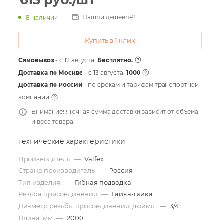
613
руб.
/шт
Нашли дешевле?
В наличии
Купить в 1 клик
Самовывоз
- с 12 августа.
Бесплатно.
Доставка по Москве
- c 13 августа.
1000
Доставка по России
- по срокам и тарифам транспортной
компании
Внимание!!! Точная сумма доставки зависит от объёма
и веса товара.
технические характеристики
Производитель
—
Valfex
Страна производитель
—
Россия
Тип изделия
—
Гибкая подводка
Резьба присоединения
—
Гайка-гайка
Диаметр резьбы присоединения, дюймы
—
3/4"
Длина, мм
—
2000