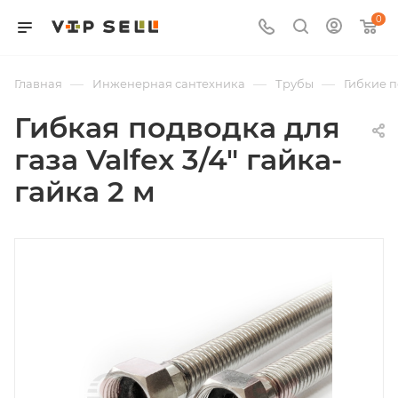
0
—
—
—
Главная
Инженерная сантехника
Трубы
Гибкие 
Гибкая подводка для
газа Valfex 3/4" гайка-
гайка 2 м