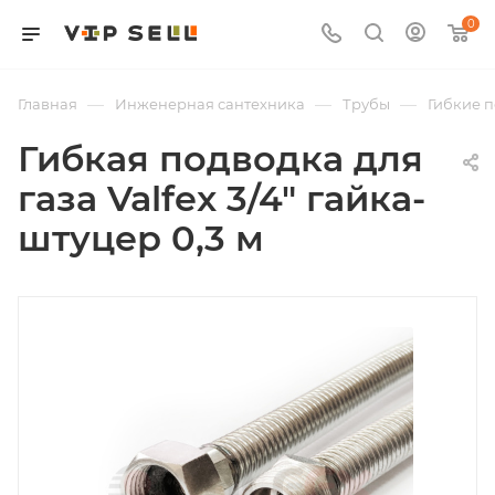
0
—
—
—
Главная
Инженерная сантехника
Трубы
Гибкие 
Гибкая подводка для
газа Valfex 3/4" гайка-
штуцер 0,3 м