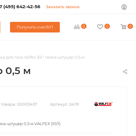
7 (495) 642-42-56
Заказать звонок
0
0
0
Получить счет/КП
а для газа Valfex 3/4" гайка-штуцер 0,5 м
 0,5 м
 товара:
00003457
Артикул:
24131
йка-штуцер 0,5 м VALFEX (10/1)