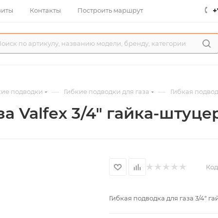
+
зиты
Контакты
Построить маршрут
—
—
кие подводки
Гибкие подводки для газа
Гибкая подводк
а Valfex 3/4" гайка-штуцер
Код
Гибкая подводка для газа 3/4" га