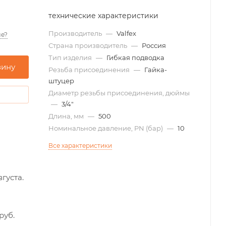
технические характеристики
Производитель
—
Valfex
е?
Страна производитель
—
Россия
Тип изделия
—
Гибкая подводка
зину
Резьба присоединения
—
Гайка-
штуцер
Диаметр резьбы присоединения, дюймы
—
3/4"
Длина, мм
—
500
Номинальное давление, PN (бар)
—
10
Все характеристики
вгуста.
руб.