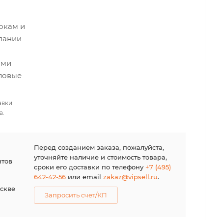
рокам и
пании
ыми
ловые
авки
а.
я
Перед созданием заказа, пожалуйста,
уточняйте наличие и стоимость товара,
нтов
сроки его доставки по телефону
+7 (495)
642-42-56
или email
zakaz@vipsell.ru
.
оскве
Запросить счет/КП