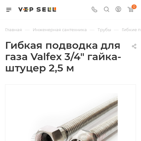
0
—
—
—
Главная
Инженерная сантехника
Трубы
Гибкие 
Гибкая подводка для
газа Valfex 3/4" гайка-
штуцер 2,5 м