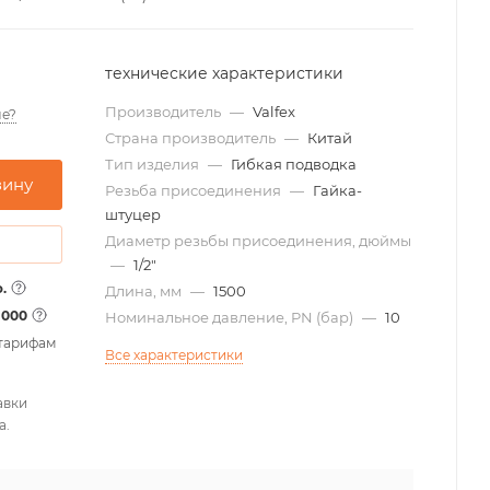
технические характеристики
Производитель
—
Valfex
е?
Страна производитель
—
Китай
Тип изделия
—
Гибкая подводка
зину
Резьба присоединения
—
Гайка-
штуцер
Диаметр резьбы присоединения, дюймы
—
1/2"
.
Длина, мм
—
1500
1000
Номинальное давление, PN (бар)
—
10
 тарифам
Все характеристики
авки
а.