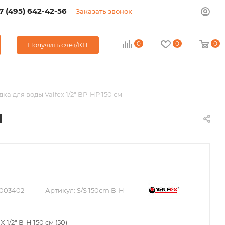
7 (495) 642-42-56
Заказать звонок
0
0
0
Получить счет/КП
ка для воды Valfex 1/2" ВР-НР 150 см
м
003402
Артикул:
S/S 150сm В-Н
1/2" В-Н 150 см (50)