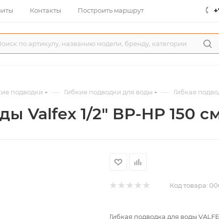
+
зиты
Контакты
Построить маршрут
—
—
кие подводки
Гибкие подводки для воды
Гибкая подвод
ы Valfex 1/2" ВР-НР 150 с
Код товара:
00
Гибкая подводка для воды VALFEX 