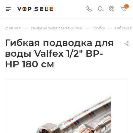
0
—
—
—
Главная
Инженерная сантехника
Трубы
Гибкие 
Гибкая подводка для
воды Valfex 1/2" ВР-
НР 180 см