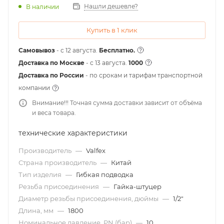
Нашли дешевле?
В наличии
Купить в 1 клик
Самовывоз
- с 12 августа.
Бесплатно.
Доставка по Москве
- c 13 августа.
1000
Доставка по России
- по срокам и тарифам транспортной
компании
Внимание!!! Точная сумма доставки зависит от объёма
и веса товара.
технические характеристики
Производитель
—
Valfex
Страна производитель
—
Китай
Тип изделия
—
Гибкая подводка
Резьба присоединения
—
Гайка-штуцер
Диаметр резьбы присоединения, дюймы
—
1/2"
Длина, мм
—
1800
Номинальное давление, PN (бар)
—
10