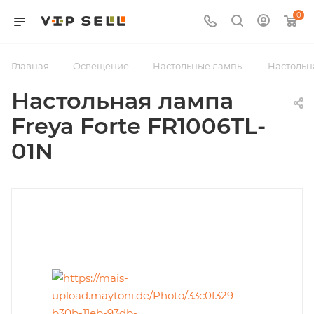
0
—
—
—
Главная
Освещение
Настольные лампы
Настольна
Настольная лампа
Freya Forte FR1006TL-
01N