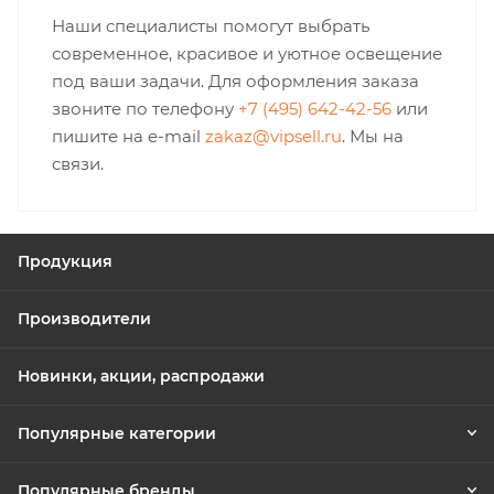
Наши специалисты помогут выбрать
современное, красивое и уютное освещение
под ваши задачи. Для оформления заказа
звоните по телефону
+7 (495) 642-42-56
или
пишите на e-mail
zakaz@vipsell.ru
. Мы на
связи.
Продукция
Производители
Новинки, акции, распродажи
Популярные категории
Популярные бренды