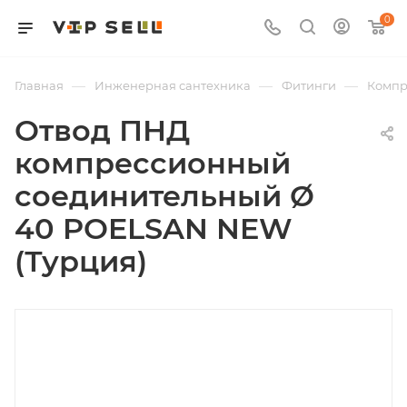
0
—
—
—
Главная
Инженерная сантехника
Фитинги
Компр
Отвод ПНД
компрессионный
соединительный Ø
40 POELSAN NEW
(Турция)