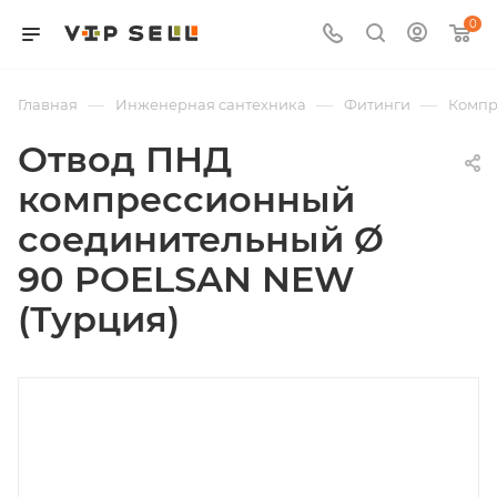
0
—
—
—
Главная
Инженерная сантехника
Фитинги
Компр
Отвод ПНД
компрессионный
соединительный Ø
90 POELSAN NEW
(Турция)