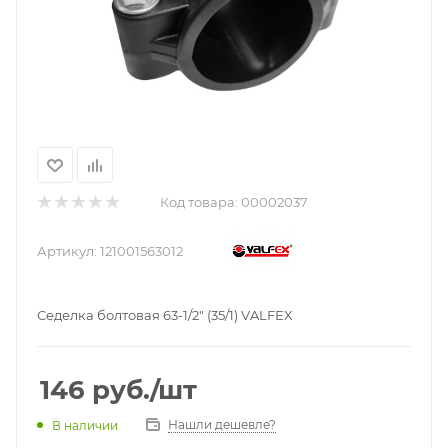
Код товара:
00002037
Артикул:
121001563012
Седелка болтовая 63-1/2" (35/1) VALFEX
146
руб.
/шт
Нашли дешевле?
В наличии