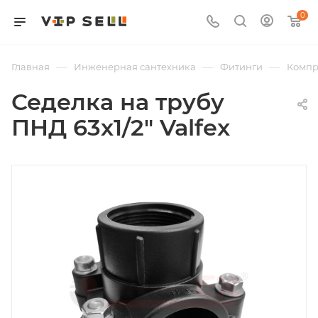
0
—
—
—
Главная
Инженерная сантехника
Фитинги
Компр
Седелка на трубу
ПНД 63х1/2" Valfex