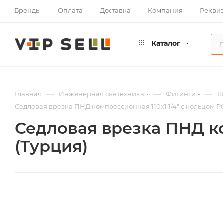
Бренды
Оплата
Доставка
Компания
Рекви
Каталог
—
—
—
Главная
Инженерная сантехника
Фитинги
К
Седловая врезка ПНД компрессионная 110х1 1/4" с кольцом 
Седловая врезка ПНД ко
(Турция)