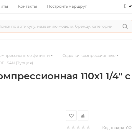
+
зиты
Контакты
Построить маршрут
—
—
омпрессионные фитинги
Седелки компрессионные
POELSAN (Турция)
мпрессионная 110х1 1/4"
Код товара:
00