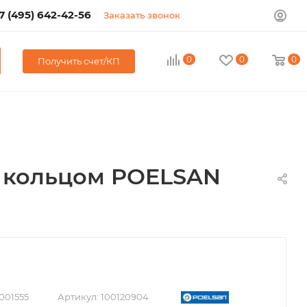
7 (495) 642-42-56
Заказать звонок
0
0
0
Получить счет/КП
 с кольцом POELSAN
001555
Артикул:
100120904