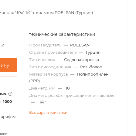
нная 110х1 1/4" с кольцом POELSAN (Турция)
технические характеристики
Производитель
—
POELSAN
е?
Страна производитель
—
Турция
Тип изделия
—
Седловая врезка
зину
Тип присоединения
—
Резьбовое
Материал корпуса
—
Полипропилен
(PPR)
Диаметр, мм
—
110
тно.
Диаметр резьбы присоединения, дюймы
я.
1000
—
1 1/4"
Все характеристики
 тарифам
авки