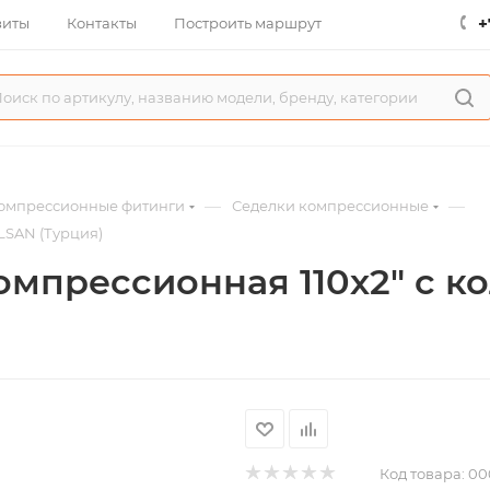
+
зиты
Контакты
Построить маршрут
—
—
омпрессионные фитинги
Седелки компрессионные
LSAN (Турция)
омпрессионная 110х2" с 
Код товара:
00