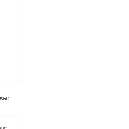
вы:
аре