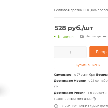
Седловая врезка ПНД компресси
528
руб.
/шт
Нашли дешевл
В наличии
В кор
Купить в 1 клик
Самовывоз
- с 27 сентября.
Беспла
Доставка по Москве
- c 28 сентябр
Доставка по России
- по срокам и
транспортной компании
Внимание!!! Точная сумма дост