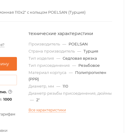
онная 110х2" с кольцом POELSAN (Турция)
технические характеристики
Производитель
—
POELSAN
е?
Страна производитель
—
Турция
Тип изделия
—
Седловая врезка
зину
Тип присоединения
—
Резьбовое
Материал корпуса
—
Полипропилен
(PPR)
Диаметр, мм
—
110
тно.
Диаметр резьбы присоединения, дюймы
я.
1000
—
2"
Все характеристики
 тарифам
авки