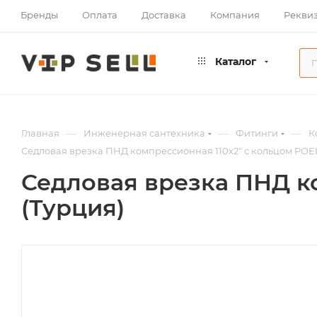
Бренды
Оплата
Доставка
Компания
Рекви
Каталог
—
—
—
Главная
Инженерная сантехника
Фитинги
К
Седловая врезка ПНД компрессионная 110х2" с кольцом POE
Седловая врезка ПНД к
(Турция)