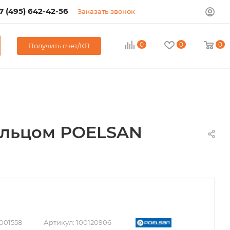
7 (495) 642-42-56
Заказать звонок
0
0
0
Получить счет/КП
кольцом POELSAN
001558
Артикул:
100120906