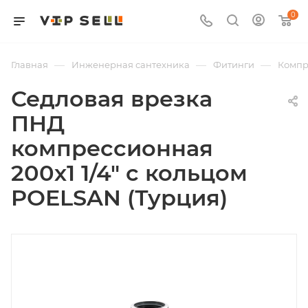
0
—
—
—
Главная
Инженерная сантехника
Фитинги
Компр
Седловая врезка
ПНД
компрессионная
200х1 1/4" с кольцом
POELSAN (Турция)