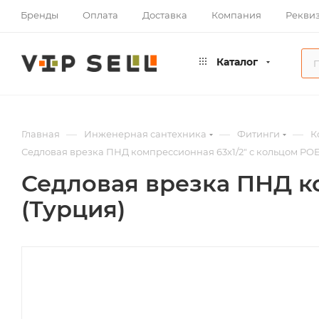
Бренды
Оплата
Доставка
Компания
Рекви
Каталог
—
—
—
Главная
Инженерная сантехника
Фитинги
К
Седловая врезка ПНД компрессионная 63х1/2" с кольцом PO
Седловая врезка ПНД к
(Турция)