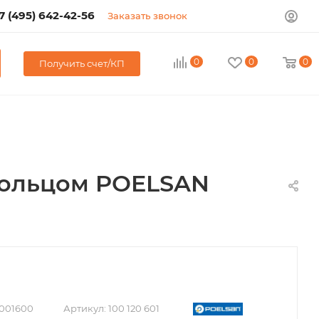
7 (495) 642-42-56
Заказать звонок
0
0
0
Получить счет/КП
 кольцом POELSAN
001600
Артикул:
100 120 601