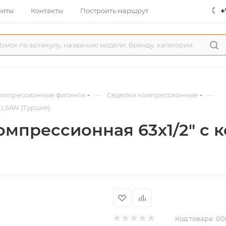
+
зиты
Контакты
Построить маршрут
—
—
омпрессионные фитинги
Седелки компрессионные
ELSAN (Турция)
омпрессионная 63х1/2" с
Код товара:
00