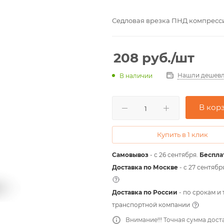
Седловая врезка ПНД компресси
208
руб.
/шт
Нашли дешевл
В наличии
В кор
Купить в 1 клик
Самовывоз
- с 26 сентября.
Беспла
Доставка по Москве
- c 27 сентябр
Доставка по России
- по срокам и
транспортной компании
Внимание!!! Точная сумма дост