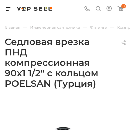
0
—
—
—
Главная
Инженерная сантехника
Фитинги
Компр
Седловая врезка
ПНД
компрессионная
90х1 1/2" с кольцом
POELSAN (Турция)