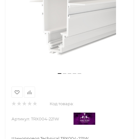
Код товара:
Артикул:
TRX004-221W
Шинопровод Technical TRX004-221W