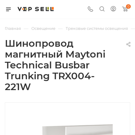
0
—
—
Главная
Освещение
Трековые системы освещения
Шинопровод
магнитный Maytoni
Technical Busbar
Trunking TRX004-
221W