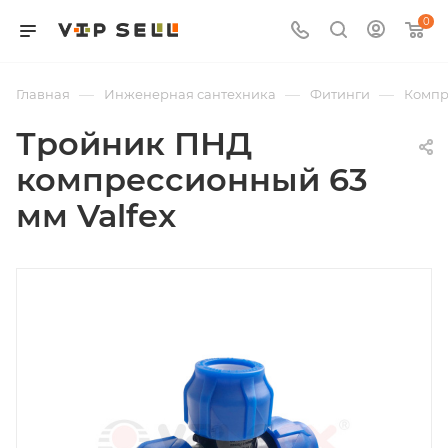
0
—
—
—
Главная
Инженерная сантехника
Фитинги
Компр
Тройник ПНД
компрессионный 63
мм Valfex