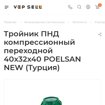
0
—
—
—
Главная
Инженерная сантехника
Фитинги
Компр
Тройник ПНД
компрессионный
переходной
40x32x40 POELSAN
NEW (Турция)