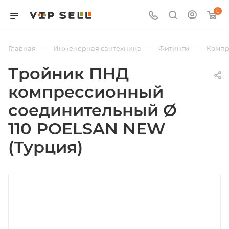
0
—
—
—
Главная
Инженерная сантехника
Фитинги
Компр
Тройник ПНД
компрессионный
соединительный Ø
110 POELSAN NEW
(Турция)