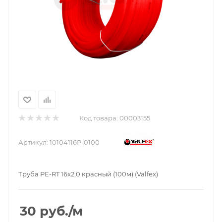
Код товара:
00003155
Артикул:
10104116Р-0100
Труба PE-RT 16х2,0 красный (100м) (Valfex)
30
руб.
/м