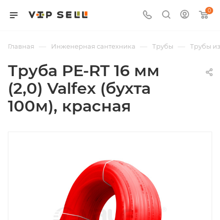
0
—
—
—
Главная
Инженерная сантехника
Трубы
Трубы из
Труба PE-RT 16 мм
(2,0) Valfex (бухта
100м), красная