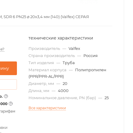
DR 6 PN25 ø 20х3,4 мм (140) (Valfex) СЕРАЯ
технические характеристики
Производитель
—
Valfex
е?
Страна производитель
—
Россия
Тип изделия
—
Труба
зину
Материал корпуса
—
Полипропилен
(PPR/PPR-AL/PPR)
Диаметр, мм
—
20
Длина, мм
—
4000
о.
Номинальное давление, PN (бар)
—
25
1000
Все характеристики
 тарифам
авки