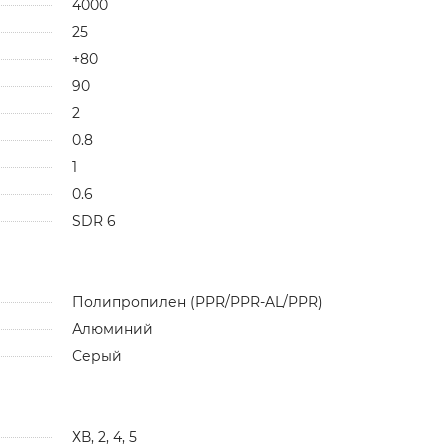
4000
25
+80
90
2
0.8
1
0.6
SDR 6
Полипропилен (PPR/PPR-AL/PPR)
Алюминий
Серый
ХВ, 2, 4, 5