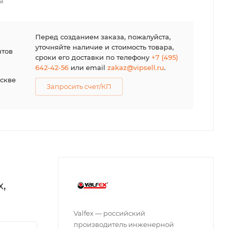
а.
я
Перед созданием заказа, пожалуйста,
уточняйте наличие и стоимость товара,
нтов
сроки его доставки по телефону
+7 (495)
642-42-56
или email
zakaz@vipsell.ru
.
оскве
Запросить счет/КП
x,
Valfex — российский
производитель инженерной