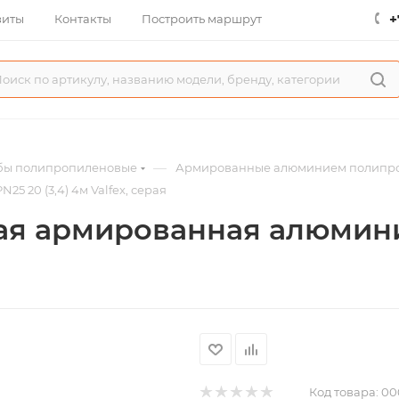
+
зиты
Контакты
Построить маршрут
—
бы полипропиленовые
Армированные алюминием полипроп
 20 (3,4) 4м Valfex, серая
ая армированная алюмин
Код товара:
00