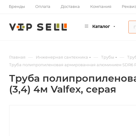
Бренды
Оплата
Доставка
Компания
Рекви
Каталог
—
—
—
Главная
Инженерная сантехника
Трубы
Тру
Труба полипропиленовая армированная алюминием SDR6 PN25
Труба полипропиленов
(3,4) 4м Valfex, серая