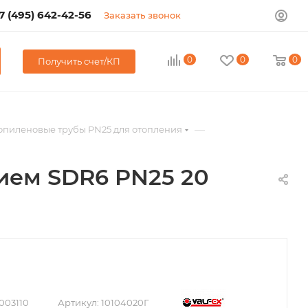
7 (495) 642-42-56
Заказать звонок
0
0
0
Получить счет/КП
—
иленовые трубы PN25 для отопления
ием SDR6 PN25 20
003110
Артикул:
10104020Г