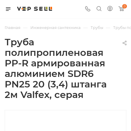
0
—
—
—
Главная
Инженерная сантехника
Трубы
Трубы п
Труба
полипропиленовая
PP-R армированная
алюминием SDR6
PN25 20 (3,4) штанга
2м Valfex, серая