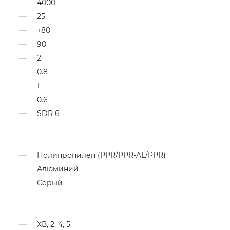
4000
25
+80
90
2
0.8
1
0.6
SDR 6
Полипропилен (PPR/PPR-AL/PPR)
Алюминий
Серый
ХВ, 2, 4, 5