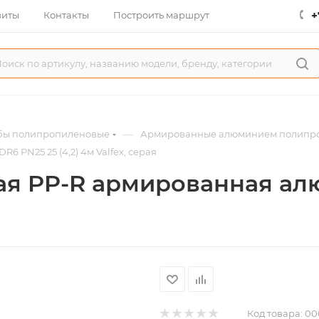
+
зиты
Контакты
Построить маршрут
—
бы полипропиленовые
Армированные алюминием полипроп
PN25 25 (4,2) 4м Valfex, серая
ая PP-R армированная а
Код товара:
00