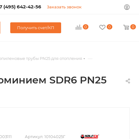
7 (495) 642-42-56
Заказать звонок
0
0
0
Получить счет/КП
—
иленовые трубы PN25 для отопления
люминием SDR6 PN25
003111
Артикул:
10104025Г