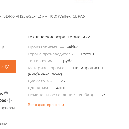
DR 6 PN25 ø 25х4,2 мм (100) (Valfex) СЕРАЯ
технические характеристики
Производитель
—
Valfex
е?
Страна производитель
—
Россия
Тип изделия
—
Труба
зину
Материал корпуса
—
Полипропилен
(PPR/PPR-AL/PPR)
Диаметр, мм
—
25
Длина, мм
—
4000
о.
Номинальное давление, PN (бар)
—
25
1000
Все характеристики
 тарифам
авки