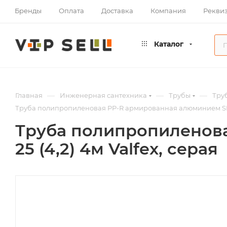
Бренды
Оплата
Доставка
Компания
Рекви
Каталог
—
—
—
Главная
Инженерная сантехника
Трубы
Тру
Труба полипропиленовая PP-R армированная алюминием SDR6 
Труба полипропиленов
25 (4,2) 4м Valfex, серая