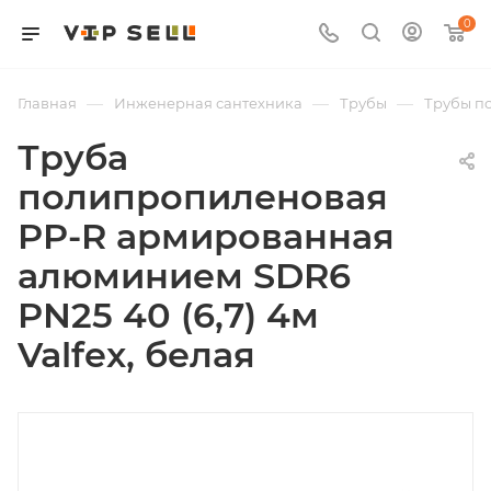
0
—
—
—
Главная
Инженерная сантехника
Трубы
Трубы п
Труба
полипропиленовая
PP-R армированная
алюминием SDR6
PN25 40 (6,7) 4м
Valfex, белая