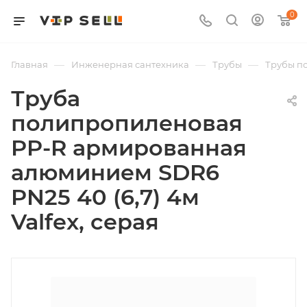
0
—
—
—
Главная
Инженерная сантехника
Трубы
Трубы п
Труба
полипропиленовая
PP-R армированная
алюминием SDR6
PN25 40 (6,7) 4м
Valfex, серая