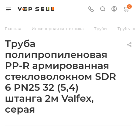
0
—
—
—
Главная
Инженерная сантехника
Трубы
Трубы п
Труба
полипропиленовая
PP-R армированная
стекловолокном SDR
6 PN25 32 (5,4)
штанга 2м Valfex,
серая