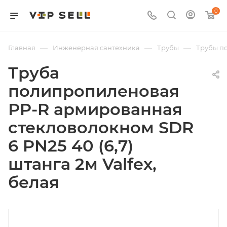
0
—
—
—
Главная
Инженерная сантехника
Трубы
Трубы п
Труба
полипропиленовая
PP-R армированная
стекловолокном SDR
6 PN25 40 (6,7)
штанга 2м Valfex,
белая