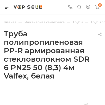
0
—
—
—
Главная
Инженерная сантехника
Трубы
Трубы п
Труба
полипропиленовая
PP-R армированная
стекловолокном SDR
6 PN25 50 (8,3) 4м
Valfex, белая