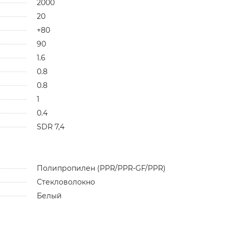
2000
20
+80
90
1.6
0.8
0.8
1
0.4
SDR 7,4
Полипропилен (PPR/PPR-GF/PPR)
Стекловолокно
Белый