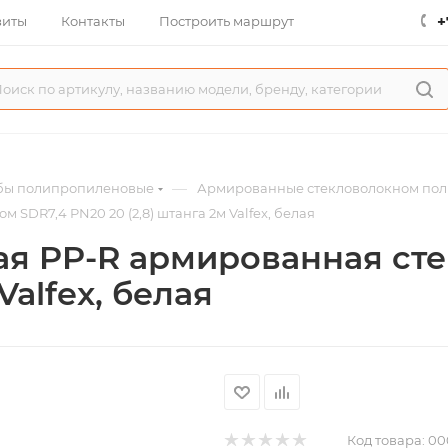
+
зиты
Контакты
Построить маршрут
—
бы полипропиленовые
Армированные стекловолокном пол
DR7,4 PN20 20 (2,8) штанга 2м Valfex, белая
я PP-R армированная ст
Valfex, белая
Код товара:
00