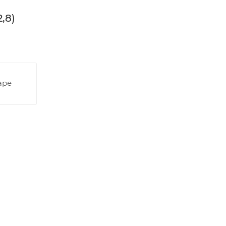
,8)
аре