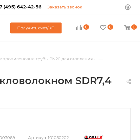
7 (495) 642-42-56
Заказать звонок
0
0
0
Получить счет/КП
—
ипропиленовые трубы PN20 для отопления
екловолокном SDR7,4
003089
Артикул:
101050202