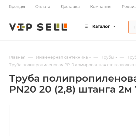
Бренды
Оплата
Доставка
Компания
Рекви
Каталог
—
—
—
Главная
Инженерная сантехника
Трубы
Тру
Труба полипропиленовая PP-R армированная стекловолокном S
Труба полипропиленова
PN20 20 (2,8) штанга 2м 