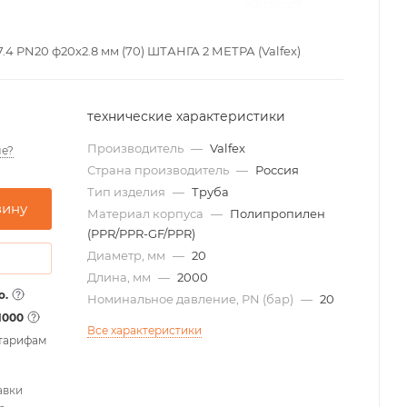
4 PN20 ф20х2.8 мм (70) ШТАНГА 2 МЕТРА (Valfex)
технические характеристики
Производитель
—
Valfex
е?
Страна производитель
—
Россия
Тип изделия
—
Труба
зину
Материал корпуса
—
Полипропилен
(PPR/PPR-GF/PPR)
Диаметр, мм
—
20
Длина, мм
—
2000
о.
Номинальное давление, PN (бар)
—
20
1000
Все характеристики
 тарифам
авки