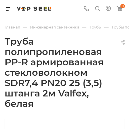
0
—
—
—
Главная
Инженерная сантехника
Трубы
Трубы п
Труба
полипропиленовая
PP-R армированная
стекловолокном
SDR7,4 PN20 25 (3,5)
штанга 2м Valfex,
белая