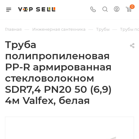
0
—
—
—
Главная
Инженерная сантехника
Трубы
Трубы п
Труба
полипропиленовая
PP-R армированная
стекловолокном
SDR7,4 PN20 50 (6,9)
4м Valfex, белая