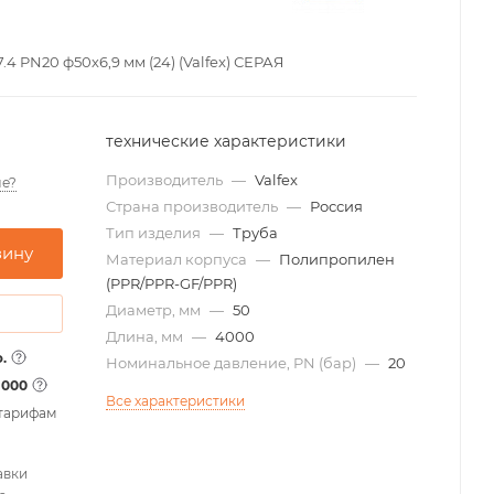
4 PN20 ф50х6,9 мм (24) (Valfex) СЕРАЯ
технические характеристики
Производитель
—
Valfex
е?
Страна производитель
—
Россия
Тип изделия
—
Труба
зину
Материал корпуса
—
Полипропилен
(PPR/PPR-GF/PPR)
Диаметр, мм
—
50
Длина, мм
—
4000
.
Номинальное давление, PN (бар)
—
20
1000
Все характеристики
 тарифам
авки