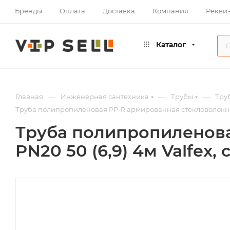
Бренды
Оплата
Доставка
Компания
Рекви
Каталог
—
—
—
Главная
Инженерная сантехника
Трубы
Тру
Труба полипропиленовая PP-R армированная стекловолокном 
Труба полипропиленова
PN20 50 (6,9) 4м Valfex, 