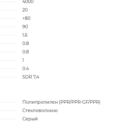
4000
20
+80
90
1.6
0.8
0.8
1
0.4
SDR 7,4
Полипропилен (PPR/PPR-GF/PPR)
Стекловолокно
Серый