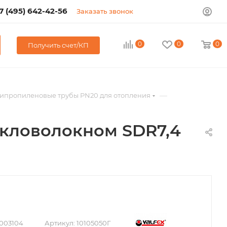
7 (495) 642-42-56
Заказать звонок
0
0
0
Получить счет/КП
—
ипропиленовые трубы PN20 для отопления
екловолокном SDR7,4
003104
Артикул:
10105050Г