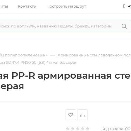
+
зиты
Контакты
Построить маршрут
—
бы полипропиленовые
Армированные стекловолокном пол
SDR7,4 PN20 50 (6,9) 4м Valfex, серая
я PP-R армированная ст
серая
Код товара:
00