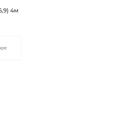
,9) 4м
аре