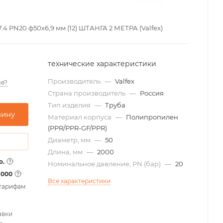
4 PN20 ф50х6,9 мм (12) ШТАНГА 2 МЕТРА (Valfex)
технические характеристики
Производитель
—
Valfex
е?
Страна производитель
—
Россия
Тип изделия
—
Труба
зину
Материал корпуса
—
Полипропилен
(PPR/PPR-GF/PPR)
Диаметр, мм
—
50
Длина, мм
—
2000
о.
Номинальное давление, PN (бар)
—
20
1000
Все характеристики
 тарифам
авки