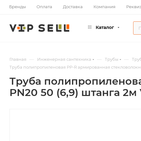
Бренды
Оплата
Доставка
Компания
Рекви
Каталог
—
—
—
Главная
Инженерная сантехника
Трубы
Тру
Труба полипропиленовая PP-R армированная стекловолокном 
Труба полипропиленова
PN20 50 (6,9) штанга 2м 