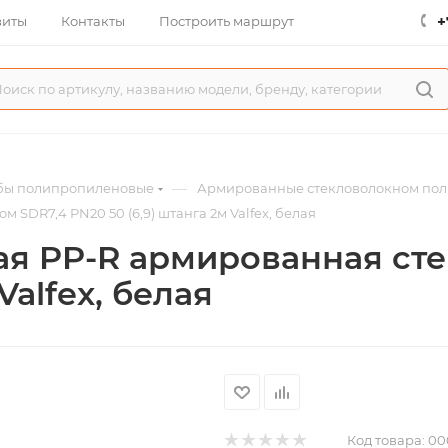
+
зиты
Контакты
Построить маршрут
—
бы полипропиленовые
Армированные стекловолокном пол
SDR7,4 PN20 50 (6,9) штанга 2м Valfex, белая
я PP-R армированная ст
Valfex, белая
Код товара:
00