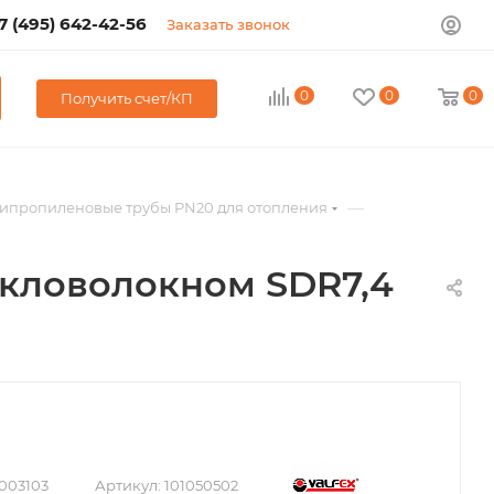
7 (495) 642-42-56
Заказать звонок
0
0
0
Получить счет/КП
—
ипропиленовые трубы PN20 для отопления
екловолокном SDR7,4
003103
Артикул:
101050502