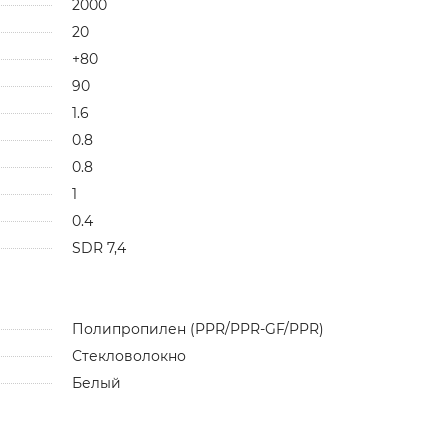
2000
20
+80
90
1.6
0.8
0.8
1
0.4
SDR 7,4
Полипропилен (PPR/PPR-GF/PPR)
Стекловолокно
Белый