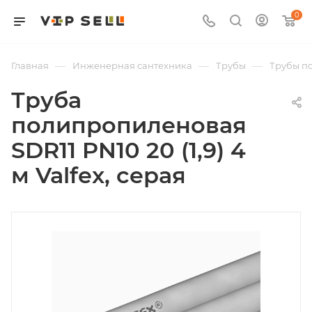
0
—
—
—
Главная
Инженерная сантехника
Трубы
Трубы п
Труба
полипропиленовая
SDR11 PN10 20 (1,9) 4
м Valfex, серая