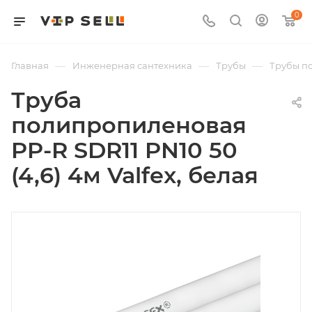
0
—
—
—
Главная
Инженерная сантехника
Трубы
Трубы п
Труба
полипропиленовая
PP-R SDR11 PN10 50
(4,6) 4м Valfex, белая